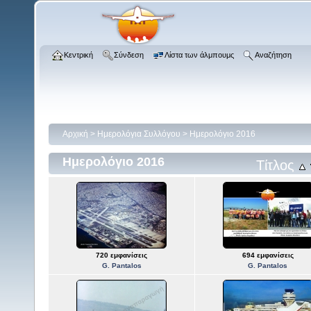
Κεντρική
Σύνδεση
Λίστα των άλμπουμς
Αναζήτηση
Αρχική
>
Ημερολόγια Συλλόγου
>
Ημερολόγιο 2016
Ημερολόγιο 2016
Τίτλος
720 εμφανίσεις
694 εμφανίσεις
G. Pantalos
G. Pantalos