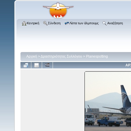
Κεντρική
Σύνδεση
Λίστα των άλμπουμς
Αναζήτηση
Αρχική
>
Δραστηριότητες Συλλόγου
>
Planespotting
ΑΡ