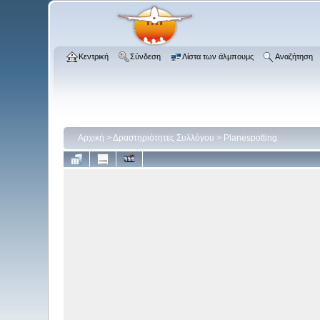
Κεντρική
Σύνδεση
Λίστα των άλμπουμς
Αναζήτηση
Αρχική
>
Δραστηριότητες Συλλόγου
>
Planespotting