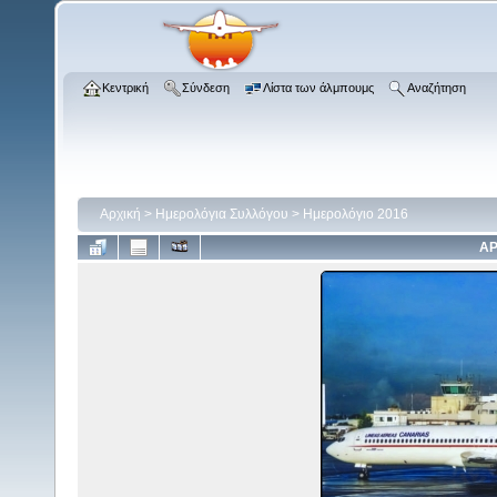
Κεντρική
Σύνδεση
Λίστα των άλμπουμς
Αναζήτηση
Αρχική
>
Ημερολόγια Συλλόγου
>
Ημερολόγιο 2016
ΑΡ