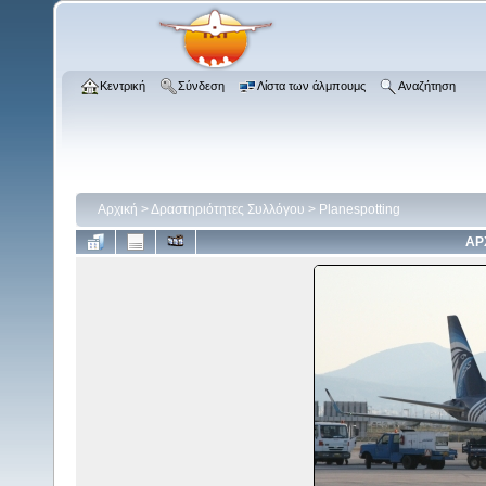
Κεντρική
Σύνδεση
Λίστα των άλμπουμς
Αναζήτηση
Αρχική
>
Δραστηριότητες Συλλόγου
>
Planespotting
ΑΡ