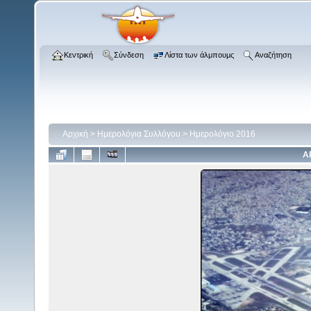
Κεντρική
Σύνδεση
Λίστα των άλμπουμς
Αναζήτηση
Αρχική
>
Ημερολόγια Συλλόγου
>
Ημερολόγιο 2016
Α