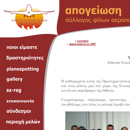
«
κεντρική
«
δραστηριότητες
200
7
Υ
Αίθουσα Ένωσ
Η καθιερωμένη κοπή της Πρωτοχρονιάτικης
και τους φίλους μας στο χώρο
της Ένωση
κοντά στο αεροδρόμιο της Αθήνας.
Γνωριστήκαμε, συζητήσαμε, προτείναμε,
συνηθίζουμε, στο τέλος το φλουρί έκρυβε π