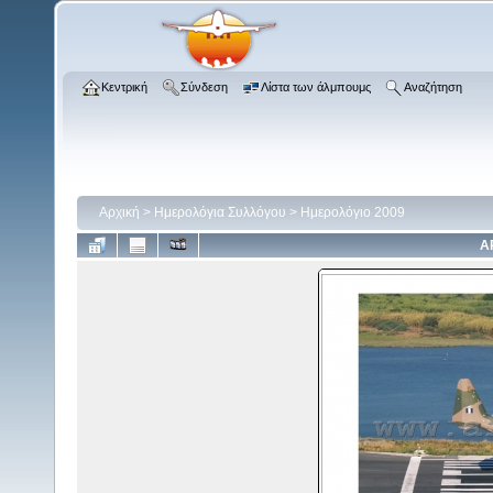
Κεντρική
Σύνδεση
Λίστα των άλμπουμς
Αναζήτηση
Αρχική
>
Ημερολόγια Συλλόγου
>
Ημερολόγιο 2009
Α