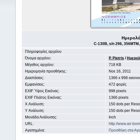
Ημερολό
C-130B, s/n 296, 356MT
Πληροφορίες αρχείου
Όνομα αρχείου:
P. Pietris
/
Ημερολ
Μέγεθος αρχείου:
718 KB
Ημερομηνία προσθήκης:
Noε 16, 2011
Διαστάσεις:
1366 x 998 εικονο
Εμφανίσεις:
472 φορές
EXIF Ύψος Εικόνας:
998 pixels
EXIF Πλάτος Εικόνας:
1366 pixels
X Ανάλυση:
150 dots per Reso
Y Ανάλυση:
150 dots per Reso
Μονάδα Ανάλυσης:
Inch
URL:
http://www.air-bo
Αγαπημένα:
Προσθήκη στα Αγ