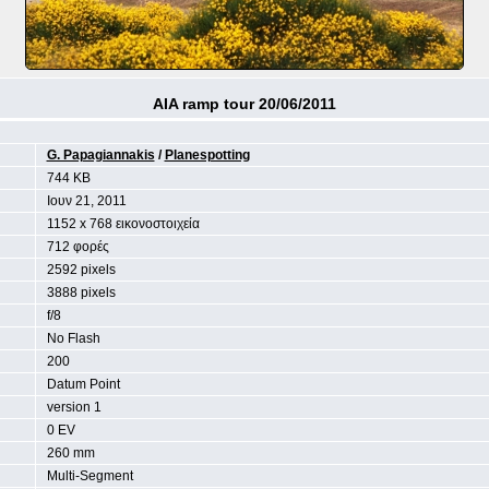
AIA ramp tour 20/06/2011
G. Papagiannakis
/
Planespotting
744 KB
Ιουν 21, 2011
1152 x 768 εικονοστοιχεία
712 φορές
2592 pixels
3888 pixels
f/8
No Flash
200
Datum Point
version 1
0 EV
260 mm
Multi-Segment