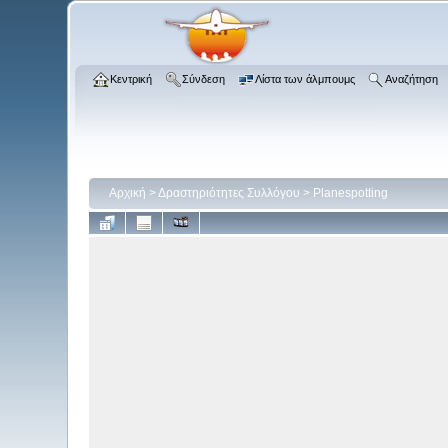
Κεντρική
Σύνδεση
Λίστα των άλμπουμς
Αναζήτηση
Αρχική
>
Δραστηριότητες Συλλόγου
>
Planespotting