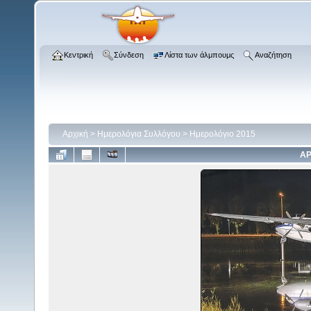
Κεντρική
Σύνδεση
Λίστα των άλμπουμς
Αναζήτηση
Αρχική
>
Ημερολόγια Συλλόγου
>
Ημερολόγιο 2015
ΑΡ