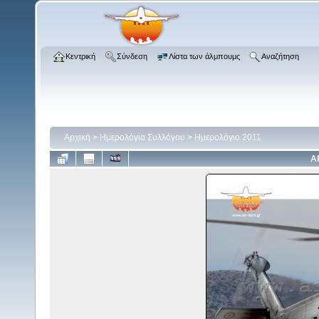
Κεντρική
Σύνδεση
Λίστα των άλμπουμς
Αναζήτηση
Αρχική
>
Ημερολόγια Συλλόγου
>
Ημερολόγιο 2011
Α