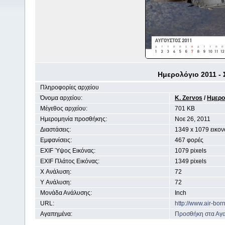
Ημερολόγιο 2011 - 
Πληροφορίες αρχείου
Όνομα αρχείου:
K. Zervos
/
Ημερο
Μέγεθος αρχείου:
701 KB
Ημερομηνία προσθήκης:
Noε 26, 2011
Διαστάσεις:
1349 x 1079 εικον
Εμφανίσεις:
467 φορές
EXIF Ύψος Εικόνας:
1079 pixels
EXIF Πλάτος Εικόνας:
1349 pixels
X Ανάλυση:
72
Y Ανάλυση:
72
Μονάδα Ανάλυσης:
Inch
URL:
http://www.air-bo
Αγαπημένα:
Προσθήκη στα Αγ