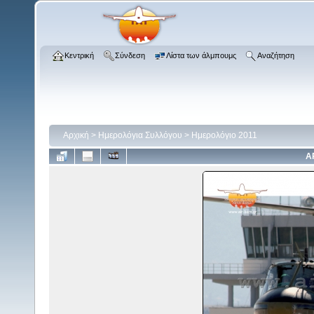
Κεντρική
Σύνδεση
Λίστα των άλμπουμς
Αναζήτηση
Αρχική
>
Ημερολόγια Συλλόγου
>
Ημερολόγιο 2011
Α