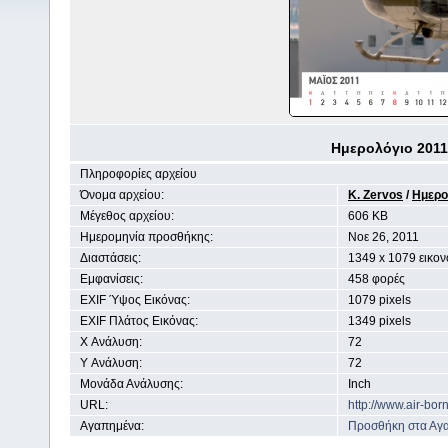
Ημερολόγιο 2011 
Πληροφορίες αρχείου
Όνομα αρχείου:
K. Zervos
/
Ημερο
Μέγεθος αρχείου:
606 KB
Ημερομηνία προσθήκης:
Noε 26, 2011
Διαστάσεις:
1349 x 1079 εικον
Εμφανίσεις:
458 φορές
EXIF Ύψος Εικόνας:
1079 pixels
EXIF Πλάτος Εικόνας:
1349 pixels
X Ανάλυση:
72
Y Ανάλυση:
72
Μονάδα Ανάλυσης:
Inch
URL:
http://www.air-bo
Αγαπημένα:
Προσθήκη στα Αγ