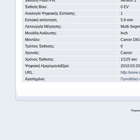
Έκδοση Flash Pix:
version 1
Έκθεση Bias:
0 EV
Αναλογία Ψηφιακής Εστίασης:
1
Εστιακή απόσταση:
5.9 mm
Λειτουργία Μέτρησης:
Multi-Segm
Μονάδα Ανάλυσης:
Inch
Μοντέλο:
Canon DIGI
Τρόπος Έκθεσης:
0
Χρονιάς:
Canon
Χρόνος Έκθεσης:
1/125 sec
Ψηφιακή ΗμερομηνίαΏρα:
2010:03:20
URL:
http://www.
Αγαπημένα:
Προσθήκη 
Power