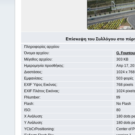
Eπίσκεψη του Συλλόγου στο πύργ
Πληροφορίες αρχείου
Όνομα αρχείου:
G. Founto
Μέγεθος αρχείου:
303 KB
Ημερομηνία προσθήκης:
Aπρ 17, 20
Διαστάσεις:
1024 x 768
Εμφανίσεις:
503 φορές
EXIF Ύψος Εικόνας:
768 pixels
EXIF Πλάτος Εικόνας:
1024 pixel
FNumber:
f/9
Flash:
No Flash
ISO:
80
X Ανάλυση:
180 dots pe
Y Ανάλυση:
180 dots pe
YCbCrPositioning:
Center of P